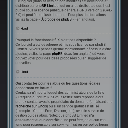
Ce logiciel (dans sa version non modifiée) est développé et
distribué par
phpBB Limited
, qui en a les droits d’auteur. Il est
publié sous la licence publique générale GNU version 2 (GPL-
2.0) et peut être diffusé librement. Pour plus d’informations,
visitez la page «
À propos de phpBB
» (en anglais).
Haut
Pourquoi la fonctionnalité X n’est pas disponible ?
Ce logiciel a été développé et mis sous licence par phpBB
Limited. Si vous pensez qu’une fonctionnalité nécessite d’être
ajoutée, visitez la page
phpBB Ideas
(en anglais) où vous
pouvez voter pour des idées proposées ou en suggérer de
nouvelles.
Haut
Qui contacter pour les abus ou les questions légales
concernant ce forum ?
Contactez n’importe lequel des administrateurs de la liste
« L’équipe du forum ». Si vous restez sans réponse alors
prenez contact avec le propriétaire du domaine (en faisant une
recherche sur whois
) ou si un service gratuit est utilisé
(exemple : Yahoo!, Free, f2s.com, etc.), avec le service de
gestion ou des abus. Notez que phpBB Limited
n’a
absolument aucun contrôle
et ne peut être, en aucun cas,
tenu pour responsable sur
comment
,
où
ou
par qui
ce forum