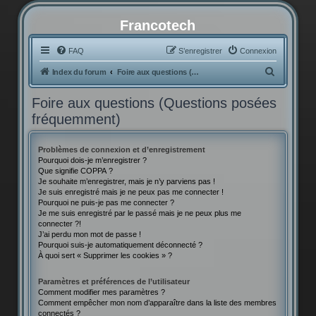
Francotech
FAQ
S’enregistrer
Connexion
R
Index du forum
Foire aux questions (Questions posées fréquemment)
e
Foire aux questions (Questions posées
c
fréquemment)
h
e
Problèmes de connexion et d’enregistrement
r
Pourquoi dois-je m’enregistrer ?
Que signifie COPPA ?
c
Je souhaite m’enregistrer, mais je n’y parviens pas !
h
Je suis enregistré mais je ne peux pas me connecter !
Pourquoi ne puis-je pas me connecter ?
e
Je me suis enregistré par le passé mais je ne peux plus me
connecter ?!
r
J’ai perdu mon mot de passe !
Pourquoi suis-je automatiquement déconnecté ?
À quoi sert « Supprimer les cookies » ?
Paramètres et préférences de l’utilisateur
Comment modifier mes paramètres ?
Comment empêcher mon nom d’apparaître dans la liste des membres
connectés ?