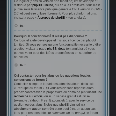
Ce logiciel (dans sa version non modifiée) est développé et
distribué par
phpBB Limited
, qui en a les droits d’auteur. Il est
publié sous la licence publique générale GNU version 2 (GPL-
2.0) et peut être diffusé librement. Pour plus d’informations,
visitez la page «
À propos de phpBB
» (en anglais).
Haut
Pourquoi la fonctionnalité X n’est pas disponible ?
Ce logiciel a été développé et mis sous licence par phpBB
Limited. Si vous pensez qu’une fonctionnalité nécessite d’être
ajoutée, visitez la page
phpBB Ideas
(en anglais) où vous
pouvez voter pour des idées proposées ou en suggérer de
nouvelles.
Haut
Qui contacter pour les abus ou les questions légales
concernant ce forum ?
Contactez n’importe lequel des administrateurs de la liste
« L’équipe du forum ». Si vous restez sans réponse alors
prenez contact avec le propriétaire du domaine (en faisant une
recherche sur whois
) ou si un service gratuit est utilisé
(exemple : Yahoo!, Free, f2s.com, etc.), avec le service de
gestion ou des abus. Notez que phpBB Limited
n’a
absolument aucun contrôle
et ne peut être, en aucun cas,
tenu pour responsable sur
comment
,
où
ou
par qui
ce forum