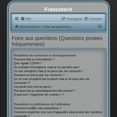
Francotech
FAQ
S’enregistrer
Connexion
R
Index du forum
Foire aux questions (Questions posées fréquemment)
e
Foire aux questions (Questions posées
c
fréquemment)
h
e
Problèmes de connexion et d’enregistrement
r
Pourquoi dois-je m’enregistrer ?
Que signifie COPPA ?
c
Je souhaite m’enregistrer, mais je n’y parviens pas !
h
Je suis enregistré mais je ne peux pas me connecter !
Pourquoi ne puis-je pas me connecter ?
e
Je me suis enregistré par le passé mais je ne peux plus me
connecter ?!
r
J’ai perdu mon mot de passe !
Pourquoi suis-je automatiquement déconnecté ?
À quoi sert « Supprimer les cookies » ?
Paramètres et préférences de l’utilisateur
Comment modifier mes paramètres ?
Comment empêcher mon nom d’apparaître dans la liste des membres
connectés ?