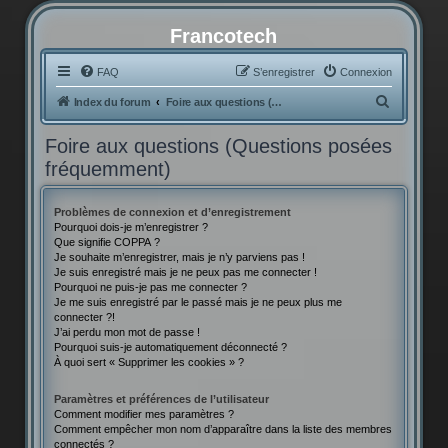
Francotech
FAQ
S’enregistrer
Connexion
R
Index du forum
Foire aux questions (Questions posées fréquemment)
e
Foire aux questions (Questions posées
c
fréquemment)
h
e
Problèmes de connexion et d’enregistrement
r
Pourquoi dois-je m’enregistrer ?
Que signifie COPPA ?
c
Je souhaite m’enregistrer, mais je n’y parviens pas !
h
Je suis enregistré mais je ne peux pas me connecter !
Pourquoi ne puis-je pas me connecter ?
e
Je me suis enregistré par le passé mais je ne peux plus me
connecter ?!
r
J’ai perdu mon mot de passe !
Pourquoi suis-je automatiquement déconnecté ?
À quoi sert « Supprimer les cookies » ?
Paramètres et préférences de l’utilisateur
Comment modifier mes paramètres ?
Comment empêcher mon nom d’apparaître dans la liste des membres
connectés ?