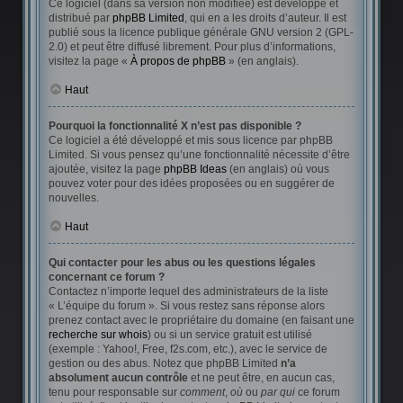
Ce logiciel (dans sa version non modifiée) est développé et
distribué par
phpBB Limited
, qui en a les droits d’auteur. Il est
publié sous la licence publique générale GNU version 2 (GPL-
2.0) et peut être diffusé librement. Pour plus d’informations,
visitez la page «
À propos de phpBB
» (en anglais).
Haut
Pourquoi la fonctionnalité X n’est pas disponible ?
Ce logiciel a été développé et mis sous licence par phpBB
Limited. Si vous pensez qu’une fonctionnalité nécessite d’être
ajoutée, visitez la page
phpBB Ideas
(en anglais) où vous
pouvez voter pour des idées proposées ou en suggérer de
nouvelles.
Haut
Qui contacter pour les abus ou les questions légales
concernant ce forum ?
Contactez n’importe lequel des administrateurs de la liste
« L’équipe du forum ». Si vous restez sans réponse alors
prenez contact avec le propriétaire du domaine (en faisant une
recherche sur whois
) ou si un service gratuit est utilisé
(exemple : Yahoo!, Free, f2s.com, etc.), avec le service de
gestion ou des abus. Notez que phpBB Limited
n’a
absolument aucun contrôle
et ne peut être, en aucun cas,
tenu pour responsable sur
comment
,
où
ou
par qui
ce forum