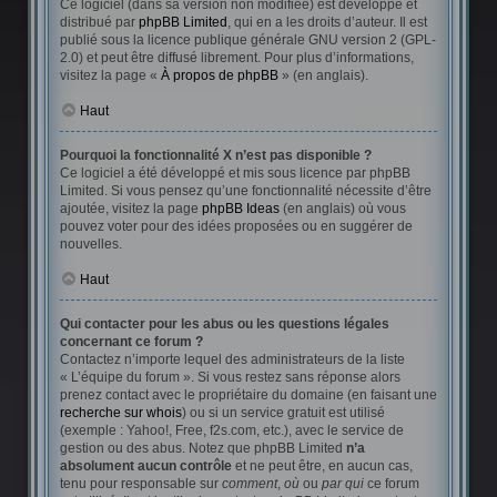
Ce logiciel (dans sa version non modifiée) est développé et
distribué par
phpBB Limited
, qui en a les droits d’auteur. Il est
publié sous la licence publique générale GNU version 2 (GPL-
2.0) et peut être diffusé librement. Pour plus d’informations,
visitez la page «
À propos de phpBB
» (en anglais).
Haut
Pourquoi la fonctionnalité X n’est pas disponible ?
Ce logiciel a été développé et mis sous licence par phpBB
Limited. Si vous pensez qu’une fonctionnalité nécessite d’être
ajoutée, visitez la page
phpBB Ideas
(en anglais) où vous
pouvez voter pour des idées proposées ou en suggérer de
nouvelles.
Haut
Qui contacter pour les abus ou les questions légales
concernant ce forum ?
Contactez n’importe lequel des administrateurs de la liste
« L’équipe du forum ». Si vous restez sans réponse alors
prenez contact avec le propriétaire du domaine (en faisant une
recherche sur whois
) ou si un service gratuit est utilisé
(exemple : Yahoo!, Free, f2s.com, etc.), avec le service de
gestion ou des abus. Notez que phpBB Limited
n’a
absolument aucun contrôle
et ne peut être, en aucun cas,
tenu pour responsable sur
comment
,
où
ou
par qui
ce forum