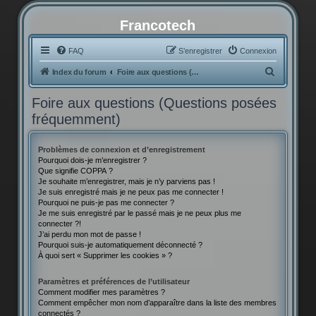
Francotech
FAQ
S’enregistrer
Connexion
R
Index du forum
Foire aux questions (Questions posées fréquemment)
e
Foire aux questions (Questions posées
c
fréquemment)
h
e
Problèmes de connexion et d’enregistrement
r
Pourquoi dois-je m’enregistrer ?
Que signifie COPPA ?
c
Je souhaite m’enregistrer, mais je n’y parviens pas !
h
Je suis enregistré mais je ne peux pas me connecter !
Pourquoi ne puis-je pas me connecter ?
e
Je me suis enregistré par le passé mais je ne peux plus me
connecter ?!
r
J’ai perdu mon mot de passe !
Pourquoi suis-je automatiquement déconnecté ?
À quoi sert « Supprimer les cookies » ?
Paramètres et préférences de l’utilisateur
Comment modifier mes paramètres ?
Comment empêcher mon nom d’apparaître dans la liste des membres
connectés ?