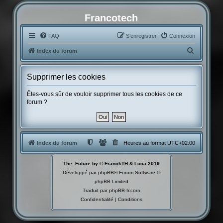
Francotech
FAQ
S’enregistrer
Connexion
R
Index du forum
e
c
Supprimer les cookies
h
Êtes-vous sûr de vouloir supprimer tous les cookies de ce
e
forum ?
r
c
h
Index du forum
Heures au format
UTC+02:00
e
r
The_Future by © FranckTH & Luca 2019
Développé par
phpBB
® Forum Software ©
phpBB Limited
Traduit par
phpBB-fr.com
Confidentialité
|
Conditions