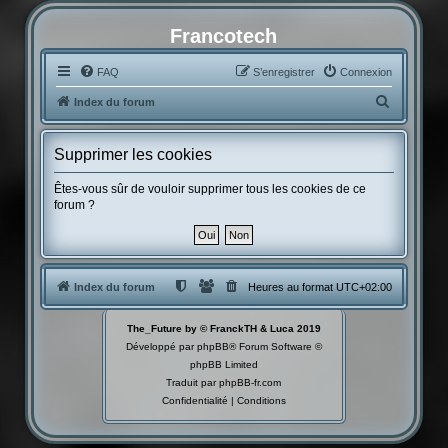
Francotech
FAQ
S’enregistrer
Connexion
R
Index du forum
e
c
Supprimer les cookies
h
Êtes-vous sûr de vouloir supprimer tous les cookies de ce
e
forum ?
r
c
h
Index du forum
Heures au format
UTC+02:00
e
r
The_Future by © FranckTH & Luca 2019
Développé par
phpBB
® Forum Software ©
phpBB Limited
Traduit par
phpBB-fr.com
Confidentialité
|
Conditions