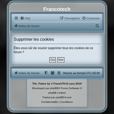
Francotech
FAQ
S’enregistrer
Connexion
R
Index du forum
e
c
Supprimer les cookies
h
Êtes-vous sûr de vouloir supprimer tous les cookies de ce
e
forum ?
r
c
h
Index du forum
Heures au format
UTC+02:00
e
r
The_Future by © FranckTH & Luca 2019
Développé par
phpBB
® Forum Software ©
phpBB Limited
Traduit par
phpBB-fr.com
Confidentialité
|
Conditions