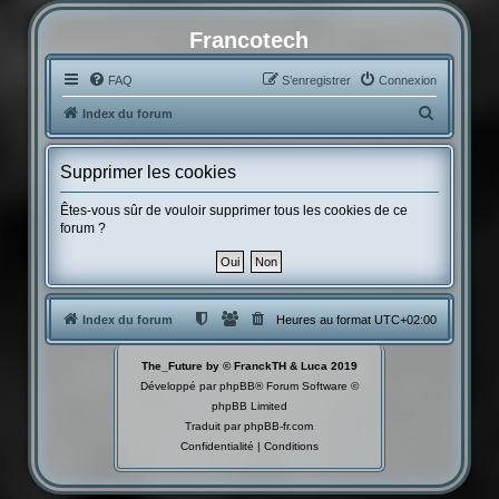
Francotech
FAQ
S’enregistrer
Connexion
R
Index du forum
e
c
Supprimer les cookies
h
Êtes-vous sûr de vouloir supprimer tous les cookies de ce
e
forum ?
r
c
h
Index du forum
Heures au format
UTC+02:00
e
r
The_Future by © FranckTH & Luca 2019
Développé par
phpBB
® Forum Software ©
phpBB Limited
Traduit par
phpBB-fr.com
Confidentialité
|
Conditions