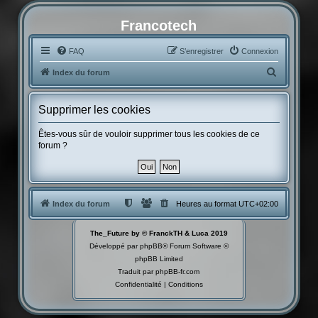
Francotech
FAQ
S’enregistrer
Connexion
R
Index du forum
e
c
Supprimer les cookies
h
Êtes-vous sûr de vouloir supprimer tous les cookies de ce
e
forum ?
r
c
h
Index du forum
Heures au format
UTC+02:00
e
r
The_Future by © FranckTH & Luca 2019
Développé par
phpBB
® Forum Software ©
phpBB Limited
Traduit par
phpBB-fr.com
Confidentialité
|
Conditions