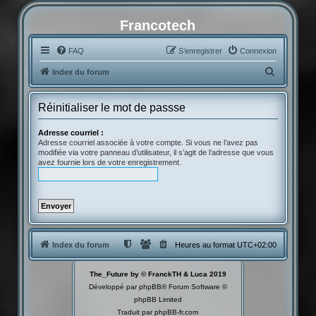
Francotech
FAQ
S’enregistrer
Connexion
R
Index du forum
e
c
Réinitialiser le mot de passse
h
Adresse courriel :
e
Adresse courriel associée à votre compte. Si vous ne l’avez pas
modifiée via votre panneau d’utilisateur, il s’agit de l’adresse que vous
r
avez fournie lors de votre enregistrement.
c
h
e
r
Index du forum
Heures au format
UTC+02:00
The_Future by © FranckTH & Luca 2019
Développé par
phpBB
® Forum Software ©
phpBB Limited
Traduit par
phpBB-fr.com