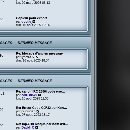
762
o
lun. 09 mars 2026 06:13
e
i
d
r
e
l
r
e
n
Copieur pour export
39
d
i
V
par
doctlg
e
e
o
dim. 10 août 2025 12:14
r
r
i
n
m
r
i
e
l
e
s
e
r
s
d
SAGES
DERNIER MESSAGE
m
a
e
e
g
r
s
e
n
Re: blocage d'ancien message
s
10
i
V
par
lyamro77
a
e
o
dim. 16 nov. 2025 18:34
g
r
i
e
m
r
e
l
s
e
s
d
a
SAGES
DERNIER MESSAGE
e
g
r
e
n
Re: canon IRC 2380i code erre…
i
151
V
par
ced110579
e
o
lun. 18 août 2025 11:33
r
i
m
r
e
Re: Erreur Code C0F32 sur Kon…
l
s
06
V
par
piupiuoizo
e
s
o
jeu. 07 sept. 2023 23:17
d
a
i
e
g
r
r
e
Re: mp3010 bloque par nom d'u…
l
00
n
V
par
David_C
e
i