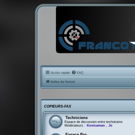
Accès rapide
FAQ
Index du forum
COPIEURS-FAX
Techniciens
Espace de discussion entre techniciens
Modérateurs :
Konicaman
,
Jo
Espace Pro