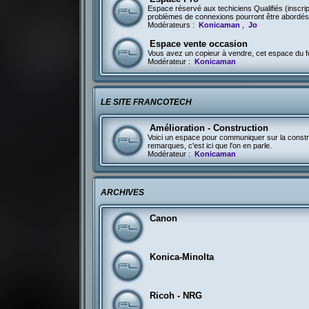
Espace réservé aux techiciens Qualifiés (inscri
problèmes de connexions pourront être abordés 
Modérateurs :
Konicaman
,
Jo
Espace vente occasion
Vous avez un copieur à vendre, cet espace du fo
Modérateur :
Konicaman
LE SITE FRANCOTECH
Amélioration - Construction
Voici un espace pour communiquer sur la constru
remarques, c'est ici que l'on en parle.
Modérateur :
Konicaman
ARCHIVES
Canon
Konica-Minolta
Ricoh - NRG