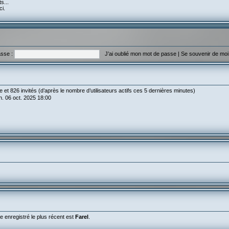
s...
ci.
sse :
J’ai oublié mon mot de passe
|
Se souvenir de mo
ble et 826 invités (d’après le nombre d’utilisateurs actifs ces 5 dernières minutes)
lun. 06 oct. 2025 18:00
enregistré le plus récent est
Farel
.