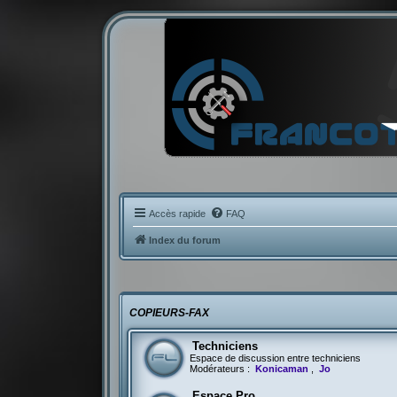
Accès rapide
FAQ
Index du forum
COPIEURS-FAX
Techniciens
Espace de discussion entre techniciens
Modérateurs :
Konicaman
,
Jo
Espace Pro