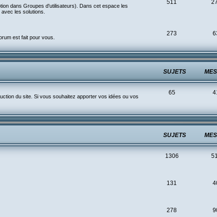
511
2
ption dans Groupes d'utilisateurs). Dans cet espace les
avec les solutions.
273
6
rum est fait pour vous.
SUJETS
MES
65
4
ction du site. Si vous souhaitez apporter vos idées ou vos
SUJETS
MES
1306
5
131
4
278
9