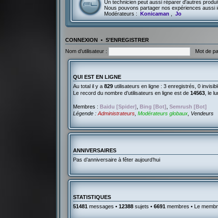
Un technicien peut aussi réparer d'autres produit
Nous pouvons partager nos expériences aussi i
Modérateurs :
Konicaman
,
Jo
CONNEXION
•
S’ENREGISTRER
Nom d’utilisateur :
Mot de pa
QUI EST EN LIGNE
Au total il y a
829
utilisateurs en ligne : 3 enregistrés, 0 invisi
Le record du nombre d’utilisateurs en ligne est de
14563
, le 
Membres :
Baidu [Spider]
,
Bing [Bot]
,
Semrush [Bot]
Légende :
Administrateurs
,
Modérateurs globaux
,
Vendeurs
ANNIVERSAIRES
Pas d’anniversaire à fêter aujourd’hui
STATISTIQUES
51481
messages •
12388
sujets •
6691
membres • Le membre 