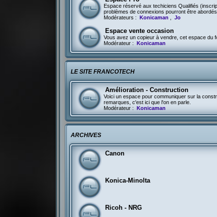
Espace réservé aux techiciens Qualifiés (inscri
problèmes de connexions pourront être abordés 
Modérateurs :
Konicaman
,
Jo
Espace vente occasion
Vous avez un copieur à vendre, cet espace du fo
Modérateur :
Konicaman
LE SITE FRANCOTECH
Amélioration - Construction
Voici un espace pour communiquer sur la constru
remarques, c'est ici que l'on en parle.
Modérateur :
Konicaman
ARCHIVES
Canon
Konica-Minolta
Ricoh - NRG