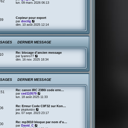
762
o
lun. 09 mars 2026 06:13
e
i
d
r
e
l
r
e
n
Copieur pour export
39
d
i
V
par
doctlg
e
e
o
dim. 10 août 2025 12:14
r
r
i
n
m
r
i
e
l
e
s
e
r
s
d
SAGES
DERNIER MESSAGE
m
a
e
e
g
r
s
e
n
Re: blocage d'ancien message
s
10
i
V
par
lyamro77
a
e
o
dim. 16 nov. 2025 18:34
g
r
i
e
m
r
e
l
s
e
s
d
a
SAGES
DERNIER MESSAGE
e
g
r
e
n
Re: canon IRC 2380i code erre…
i
151
V
par
ced110579
e
o
lun. 18 août 2025 11:33
r
i
m
r
e
Re: Erreur Code C0F32 sur Kon…
l
s
06
V
par
piupiuoizo
e
s
o
jeu. 07 sept. 2023 23:17
d
a
i
e
g
r
r
e
Re: mp3010 bloque par nom d'u…
l
00
n
V
par
David_C
e
i