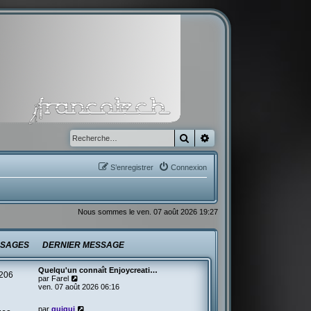
Rechercher
Recherche avancée
S’enregistrer
Connexion
Nous sommes le ven. 07 août 2026 19:27
SAGES
DERNIER MESSAGE
Quelqu'un connaît Enjoycreati…
206
V
par
Farel
o
ven. 07 août 2026 06:16
i
r
V
par
guigui
l