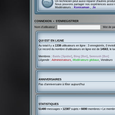
Un technicien peut aussi réparer d'autres produit
Nous pouvons partager nos expériences aussi i
Modérateurs :
Konicaman
,
Jo
CONNEXION
•
S’ENREGISTRER
Nom d’utilisateur :
Mot de pa
QUI EST EN LIGNE
Au total il y a
1338
utilisateurs en ligne : 3 enregistrés, 0 invi
Le record du nombre d’utilisateurs en ligne est de
14563
, le 
Membres :
Baidu [Spider]
,
Bing [Bot]
,
Semrush [Bot]
Légende :
Administrateurs
,
Modérateurs globaux
,
Vendeurs
ANNIVERSAIRES
Pas d’anniversaire à fêter aujourd’hui
STATISTIQUES
51480
messages •
12387
sujets •
6690
membres • Le membre 