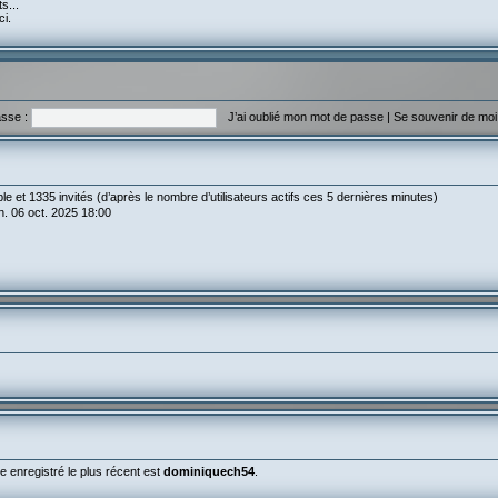
s...
ci.
sse :
J’ai oublié mon mot de passe
|
Se souvenir de mo
sible et 1335 invités (d’après le nombre d’utilisateurs actifs ces 5 dernières minutes)
lun. 06 oct. 2025 18:00
enregistré le plus récent est
dominiquech54
.