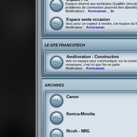
Espace réservé aux techiciens Qualifiés (inscri
problèmes de connexions pourront être abordés 
Modérateurs :
Konicaman
,
Jo
Espace vente occasion
Vous avez un copieur à vendre, cet espace du fo
Modérateur :
Konicaman
LE SITE FRANCOTECH
Amélioration - Construction
Voici un espace pour communiquer sur la constru
remarques, c'est ici que l'on en parle.
Modérateur :
Konicaman
ARCHIVES
Canon
Konica-Minolta
Ricoh - NRG