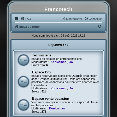
Francotech
FAQ
S’enregistrer
Connexion
R
Index du forum
e
Nous sommes le sam. 08 août 2026 17:18
c
Copieurs-Fax
h
e
Techniciens
r
Espace de discussion entre techniciens
Modérateurs :
Konicaman
,
Jo
c
Sujets :
9466
h
Espace Pro
Espace réservé aux techiciens Qualifiés (inscription
e
dans Groupes d'utilisateurs). Dans cet espace les
problèmes de connexions pourront être abordés avec
r
les solutions.
Modérateurs :
Konicaman
,
Jo
Sujets :
511
Espace vente occasion
Vous avez un copieur à vendre, cet espace du forum
est fait pour vous.
Modérateur :
Konicaman
Sujets :
273