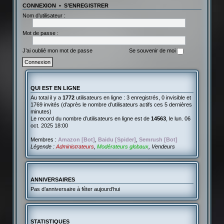
CONNEXION
•
S’ENREGISTRER
Nom d’utilisateur :
Mot de passe :
J’ai oublié mon mot de passe
Se souvenir de moi
QUI EST EN LIGNE
Au total il y a
1772
utilisateurs en ligne : 3 enregistrés, 0 invisible et
1769 invités (d’après le nombre d’utilisateurs actifs ces 5 dernières
minutes)
Le record du nombre d’utilisateurs en ligne est de
14563
, le lun. 06
oct. 2025 18:00
Membres :
Amazon [Bot]
,
Baidu [Spider]
,
Semrush [Bot]
Légende :
Administrateurs
,
Modérateurs globaux
,
Vendeurs
ANNIVERSAIRES
Pas d’anniversaire à fêter aujourd’hui
STATISTIQUES