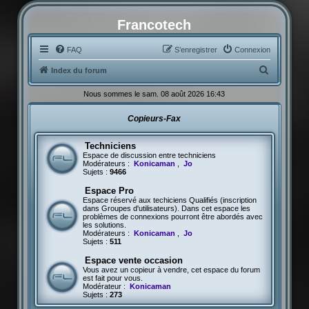
Francotech
FAQ
S’enregistrer
Connexion
R
Index du forum
e
Nous sommes le sam. 08 août 2026 16:43
c
Copieurs-Fax
h
e
Techniciens
r
Espace de discussion entre techniciens
Modérateurs :
Konicaman
,
Jo
c
Sujets :
9466
h
Espace Pro
Espace réservé aux techiciens Qualifiés (inscription
e
dans Groupes d'utilisateurs). Dans cet espace les
problèmes de connexions pourront être abordés avec
r
les solutions.
Modérateurs :
Konicaman
,
Jo
Sujets :
511
Espace vente occasion
Vous avez un copieur à vendre, cet espace du forum
est fait pour vous.
Modérateur :
Konicaman
Sujets :
273