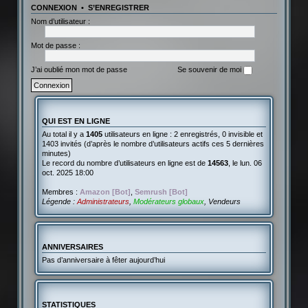
CONNEXION
•
S’ENREGISTRER
Nom d’utilisateur :
Mot de passe :
J’ai oublié mon mot de passe
Se souvenir de moi
QUI EST EN LIGNE
Au total il y a
1405
utilisateurs en ligne : 2 enregistrés, 0 invisible et
1403 invités (d’après le nombre d’utilisateurs actifs ces 5 dernières
minutes)
Le record du nombre d’utilisateurs en ligne est de
14563
, le lun. 06
oct. 2025 18:00
Membres :
Amazon [Bot]
,
Semrush [Bot]
Légende :
Administrateurs
,
Modérateurs globaux
,
Vendeurs
ANNIVERSAIRES
Pas d’anniversaire à fêter aujourd’hui
STATISTIQUES