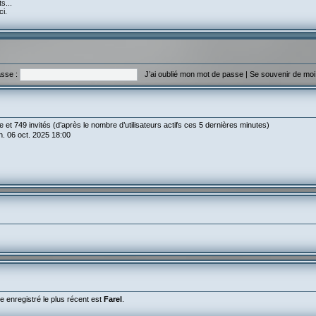
s...
ci.
sse :
J’ai oublié mon mot de passe
|
Se souvenir de mo
ble et 749 invités (d’après le nombre d’utilisateurs actifs ces 5 dernières minutes)
lun. 06 oct. 2025 18:00
enregistré le plus récent est
Farel
.