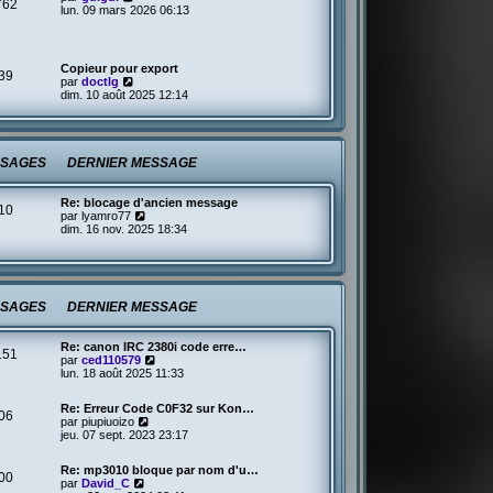
762
o
lun. 09 mars 2026 06:13
e
i
d
r
e
l
r
e
n
Copieur pour export
39
d
i
V
par
doctlg
e
e
o
dim. 10 août 2025 12:14
r
r
i
n
m
r
i
e
l
e
s
e
r
s
d
SAGES
DERNIER MESSAGE
m
a
e
e
g
r
s
e
n
Re: blocage d'ancien message
s
10
i
V
par
lyamro77
a
e
o
dim. 16 nov. 2025 18:34
g
r
i
e
m
r
e
l
s
e
s
d
a
SAGES
DERNIER MESSAGE
e
g
r
e
n
Re: canon IRC 2380i code erre…
i
151
V
par
ced110579
e
o
lun. 18 août 2025 11:33
r
i
m
r
e
Re: Erreur Code C0F32 sur Kon…
l
s
06
V
par
piupiuoizo
e
s
o
jeu. 07 sept. 2023 23:17
d
a
i
e
g
r
r
e
Re: mp3010 bloque par nom d'u…
l
00
n
V
par
David_C
e
i