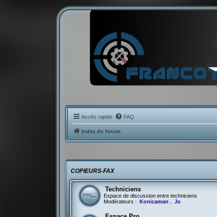
Accès rapide
FAQ
Index du forum
COPIEURS-FAX
Techniciens
Espace de discussion entre techniciens
Modérateurs :
Konicaman
,
Jo
Espace Pro