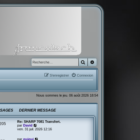
Rechercher
Recherche avancée
S’enregistrer
Connexion
Nous sommes le jeu. 06 août 2026 18:54
SAGES
DERNIER MESSAGE
Re: SHARP 7081 Transfert.
205
V
par
David
o
ven. 31 juil. 2026 12:16
i
r
V
par
guigui
l