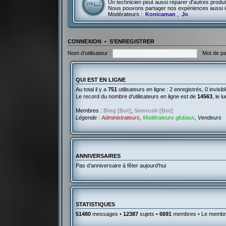
Un technicien peut aussi réparer d'autres produit
Nous pouvons partager nos expériences aussi i
Modérateurs :
Konicaman
,
Jo
CONNEXION
•
S’ENREGISTRER
Nom d’utilisateur :
Mot de pa
QUI EST EN LIGNE
Au total il y a
751
utilisateurs en ligne : 2 enregistrés, 0 invisi
Le record du nombre d’utilisateurs en ligne est de
14563
, le 
Membres :
Bing [Bot]
,
Semrush [Bot]
Légende :
Administrateurs
,
Modérateurs globaux
,
Vendeurs
ANNIVERSAIRES
Pas d’anniversaire à fêter aujourd’hui
STATISTIQUES
51480
messages •
12387
sujets •
6691
membres • Le membre 