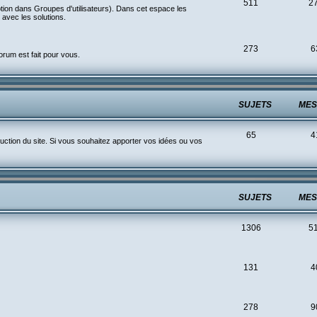
511
2
ption dans Groupes d'utilisateurs). Dans cet espace les
avec les solutions.
273
6
rum est fait pour vous.
SUJETS
MES
65
4
ction du site. Si vous souhaitez apporter vos idées ou vos
SUJETS
MES
1306
5
131
4
278
9