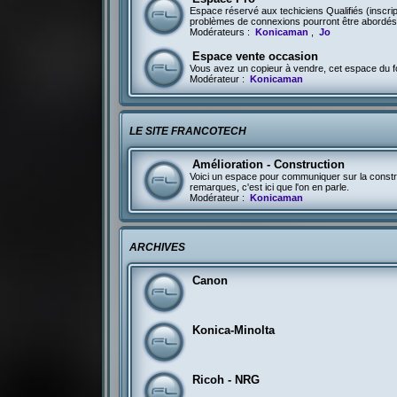
Espace réservé aux techiciens Qualifiés (inscri
problèmes de connexions pourront être abordés 
Modérateurs :
Konicaman
,
Jo
Espace vente occasion
Vous avez un copieur à vendre, cet espace du fo
Modérateur :
Konicaman
LE SITE FRANCOTECH
Amélioration - Construction
Voici un espace pour communiquer sur la constru
remarques, c'est ici que l'on en parle.
Modérateur :
Konicaman
ARCHIVES
Canon
Konica-Minolta
Ricoh - NRG