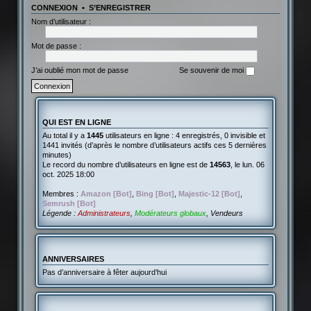
CONNEXION
•
S’ENREGISTRER
Nom d’utilisateur :
Mot de passe :
J’ai oublié mon mot de passe
Se souvenir de moi
QUI EST EN LIGNE
Au total il y a
1445
utilisateurs en ligne : 4 enregistrés, 0 invisible et
1441 invités (d’après le nombre d’utilisateurs actifs ces 5 dernières
minutes)
Le record du nombre d’utilisateurs en ligne est de
14563
, le lun. 06
oct. 2025 18:00
Membres :
Amazon [Bot]
,
Bing [Bot]
,
Majestic-12 [Bot]
,
Semrush [Bot]
Légende :
Administrateurs
,
Modérateurs globaux
,
Vendeurs
ANNIVERSAIRES
Pas d’anniversaire à fêter aujourd’hui