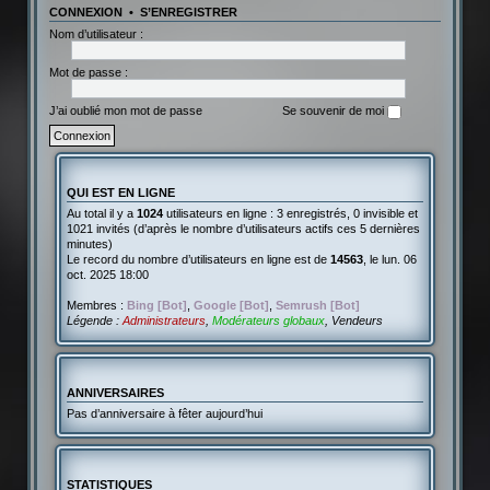
CONNEXION
•
S’ENREGISTRER
Nom d’utilisateur :
Mot de passe :
J’ai oublié mon mot de passe
Se souvenir de moi
QUI EST EN LIGNE
Au total il y a
1024
utilisateurs en ligne : 3 enregistrés, 0 invisible et
1021 invités (d’après le nombre d’utilisateurs actifs ces 5 dernières
minutes)
Le record du nombre d’utilisateurs en ligne est de
14563
, le lun. 06
oct. 2025 18:00
Membres :
Bing [Bot]
,
Google [Bot]
,
Semrush [Bot]
Légende :
Administrateurs
,
Modérateurs globaux
,
Vendeurs
ANNIVERSAIRES
Pas d’anniversaire à fêter aujourd’hui
STATISTIQUES