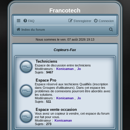
Francotech
FAQ
S’enregistrer
Connexion
R
Index du forum
e
Nous sommes le ven. 07 août 2026 19:13
c
Copieurs-Fax
h
e
Techniciens
r
Espace de discussion entre techniciens
Modérateurs :
Konicaman
,
Jo
c
Sujets :
9467
h
Espace Pro
Espace réservé aux techiciens Qualifiés (inscription
e
dans Groupes d'utilisateurs). Dans cet espace les
problèmes de connexions pourront être abordés avec
r
les solutions.
Modérateurs :
Konicaman
,
Jo
Sujets :
511
Espace vente occasion
Vous avez un copieur à vendre, cet espace du forum
est fait pour vous.
Modérateur :
Konicaman
Sujets :
273