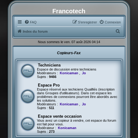
Francotech
FAQ
S’enregistrer
Connexion
R
Index du forum
e
Nous sommes le ven. 07 août 2026 04:14
c
Copieurs-Fax
h
e
Techniciens
r
Espace de discussion entre techniciens
Modérateurs :
Konicaman
,
Jo
c
Sujets :
9466
h
Espace Pro
Espace réservé aux techiciens Qualifiés (inscription
e
dans Groupes d'utilisateurs). Dans cet espace les
problèmes de connexions pourront être abordés avec
r
les solutions.
Modérateurs :
Konicaman
,
Jo
Sujets :
511
Espace vente occasion
Vous avez un copieur à vendre, cet espace du forum
est fait pour vous.
Modérateur :
Konicaman
Sujets :
273