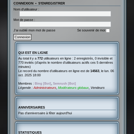
CONNEXION
•
S’ENREGISTRER
Nom d’utilisateur :
Mot de passe :
J’ai oublié mon mot de passe
Se souvenir de moi
QUI EST EN LIGNE
Au total il y a
772
utilisateurs en ligne : 2 enregistrés, 0 invisible et
770 invités (d’après le nombre d’utilisateurs actifs ces 5 dernières
minutes)
Le record du nombre d’utilisateurs en ligne est de
14563
, le lun. 06
oct. 2025 18:00
Membres :
Bing [Bot]
,
Semrush [Bot]
Légende :
Administrateurs
,
Modérateurs globaux
,
Vendeurs
ANNIVERSAIRES
Pas d’anniversaire à fêter aujourd’hui
STATISTIQUES