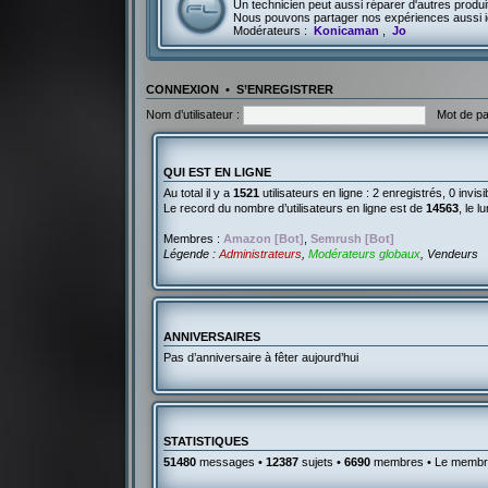
Un technicien peut aussi réparer d'autres produit
Nous pouvons partager nos expériences aussi i
Modérateurs :
Konicaman
,
Jo
CONNEXION
•
S’ENREGISTRER
Nom d’utilisateur :
Mot de pa
QUI EST EN LIGNE
Au total il y a
1521
utilisateurs en ligne : 2 enregistrés, 0 invi
Le record du nombre d’utilisateurs en ligne est de
14563
, le 
Membres :
Amazon [Bot]
,
Semrush [Bot]
Légende :
Administrateurs
,
Modérateurs globaux
,
Vendeurs
ANNIVERSAIRES
Pas d’anniversaire à fêter aujourd’hui
STATISTIQUES
51480
messages •
12387
sujets •
6690
membres • Le membre 