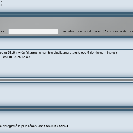
s...
ci.
sse :
J’ai oublié mon mot de passe
|
Se souvenir de mo
sible et 1519 invités (d’après le nombre d’utilisateurs actifs ces 5 dernières minutes)
lun. 06 oct. 2025 18:00
enregistré le plus récent est
dominiquech54
.