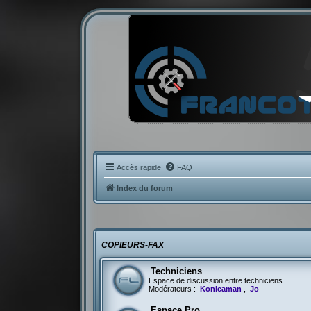
Accès rapide
FAQ
Index du forum
COPIEURS-FAX
Techniciens
Espace de discussion entre techniciens
Modérateurs :
Konicaman
,
Jo
Espace Pro