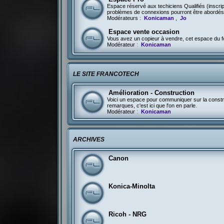
Espace réservé aux techiciens Qualifiés (inscri
problèmes de connexions pourront être abordés 
Modérateurs :
Konicaman
,
Jo
Espace vente occasion
Vous avez un copieur à vendre, cet espace du fo
Modérateur :
Konicaman
LE SITE FRANCOTECH
Amélioration - Construction
Voici un espace pour communiquer sur la constru
remarques, c'est ici que l'on en parle.
Modérateur :
Konicaman
ARCHIVES
Canon
Konica-Minolta
Ricoh - NRG