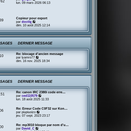
762
o
lun. 09 mars 2026 06:13
e
i
d
r
e
l
r
e
n
Copieur pour export
39
d
i
V
par
doctlg
e
e
o
dim. 10 août 2025 12:14
r
r
i
n
m
r
i
e
l
e
s
e
r
s
d
SAGES
DERNIER MESSAGE
m
a
e
e
g
r
s
e
n
Re: blocage d'ancien message
s
10
i
V
par
lyamro77
a
e
o
dim. 16 nov. 2025 18:34
g
r
i
e
m
r
e
l
s
e
s
d
a
SAGES
DERNIER MESSAGE
e
g
r
e
n
Re: canon IRC 2380i code erre…
i
151
V
par
ced110579
e
o
lun. 18 août 2025 11:33
r
i
m
r
e
Re: Erreur Code C0F32 sur Kon…
l
s
06
V
par
piupiuoizo
e
s
o
jeu. 07 sept. 2023 23:17
d
a
i
e
g
r
r
e
Re: mp3010 bloque par nom d'u…
l
00
n
V
par
David_C
e
i