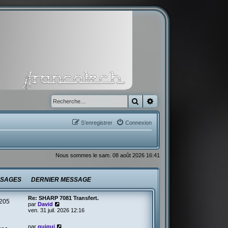
Rechercher
Recherche avancée
S’enregistrer
Connexion
Nous sommes le sam. 08 août 2026 16:41
SAGES
DERNIER MESSAGE
Re: SHARP 7081 Transfert.
205
V
par
David
o
ven. 31 juil. 2026 12:16
i
r
V
par
guigui
l