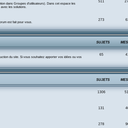
511
2
ption dans Groupes d'utilisateurs). Dans cet espace les
avec les solutions.
273
6
rum est fait pour vous.
SUJETS
MES
65
4
ction du site. Si vous souhaitez apporter vos idées ou vos
SUJETS
MES
1306
5
131
4
278
9