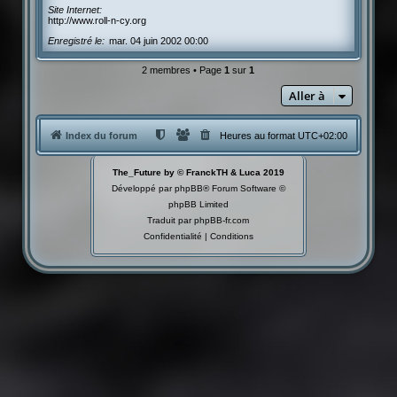
Site Internet
http://www.roll-n-cy.org
Enregistré le
mar. 04 juin 2002 00:00
2 membres • Page
1
sur
1
Aller à
Index du forum
Heures au format
UTC+02:00
The_Future by © FranckTH & Luca 2019
Développé par
phpBB
® Forum Software ©
phpBB Limited
Traduit par
phpBB-fr.com
Confidentialité
|
Conditions