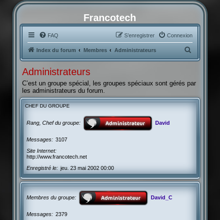
Francotech
FAQ
S’enregistrer
Connexion
R
Index du forum
Membres
Administrateurs
e
Administrateurs
c
C’est un groupe spécial, les groupes spéciaux sont gérés par
h
les administrateurs du forum.
e
CHEF DU GROUPE
r
c
Rang, Chef du groupe
David
h
Messages
3107
e
Site Internet
r
http://www.francotech.net
Enregistré le
jeu. 23 mai 2002 00:00
Membres du groupe
David_C
Messages
2379