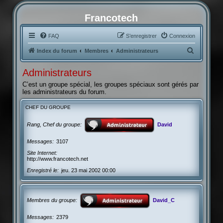
Francotech
FAQ
S’enregistrer
Connexion
R
Index du forum
Membres
Administrateurs
e
Administrateurs
c
C’est un groupe spécial, les groupes spéciaux sont gérés par
h
les administrateurs du forum.
e
CHEF DU GROUPE
r
c
Rang, Chef du groupe
David
h
Messages
3107
e
Site Internet
r
http://www.francotech.net
Enregistré le
jeu. 23 mai 2002 00:00
Membres du groupe
David_C
Messages
2379