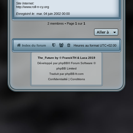
Site Internet
http://www.roll-n-cy.org
Enregistré le
mar. 04 juin 2002 00:00
2 membres • Page
1
sur
1
Aller à
Index du forum
Heures au format
UTC+02:00
The_Future by © FranckTH & Luca 2019
Développé par
phpBB
® Forum Software ©
phpBB Limited
Traduit par
phpBB-fr.com
Confidentialité
|
Conditions