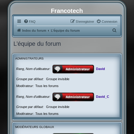
Francotech
FAQ
S’enregistrer
Connexion
R
Index du forum
L’équipe du forum
e
L’équipe du forum
c
h
ADMINISTRATEURS
e
r
Rang, Nom d’utilisateur
David
c
Groupe par défaut
Groupe invisible
h
Modérateur
Tous les forums
e
r
Rang, Nom d’utilisateur
David_C
Groupe par défaut
Groupe invisible
Modérateur
Tous les forums
MODÉRATEURS GLOBAUX