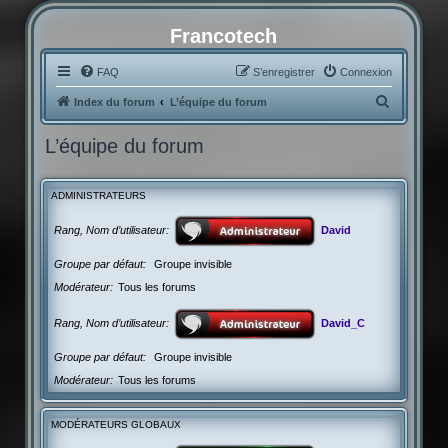
Francotech
FAQ
S’enregistrer
Connexion
R
Index du forum
L’équipe du forum
e
L’équipe du forum
c
h
ADMINISTRATEURS
e
r
Rang, Nom d’utilisateur
David
c
Groupe par défaut
Groupe invisible
h
Modérateur
Tous les forums
e
r
Rang, Nom d’utilisateur
David_C
Groupe par défaut
Groupe invisible
Modérateur
Tous les forums
MODÉRATEURS GLOBAUX