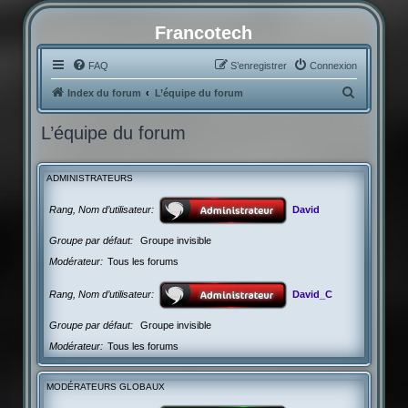
Francotech
FAQ
S’enregistrer
Connexion
R
Index du forum
L’équipe du forum
e
L’équipe du forum
c
h
ADMINISTRATEURS
e
r
Rang, Nom d’utilisateur
David
c
Groupe par défaut
Groupe invisible
h
Modérateur
Tous les forums
e
r
Rang, Nom d’utilisateur
David_C
Groupe par défaut
Groupe invisible
Modérateur
Tous les forums
MODÉRATEURS GLOBAUX