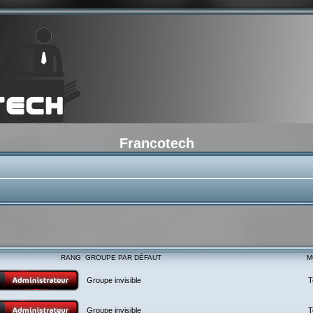
Francotech
RANG
GROUPE PAR DÉFAUT
M
Groupe invisible
T
Groupe invisible
T