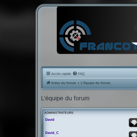
Accès rapide
FAQ
Index du forum
L’équipe du forum
L’équipe du forum
ADMINISTRATEURS
David
David_C