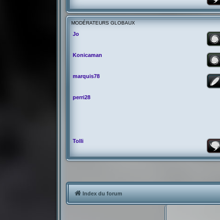
MODÉRATEURS GLOBAUX
Jo
Konicaman
marquis78
perri28
Tolli
Index du forum