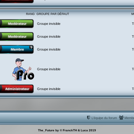
RANG
GROUPE PAR DÉFAUT
M
Groupe invisible
T
Groupe invisible
T
Groupe invisible
T
Groupe invisible
T
Groupe invisible
T
L’équipe du forum
Memb
The_Future by © FranckTH & Luca 2019