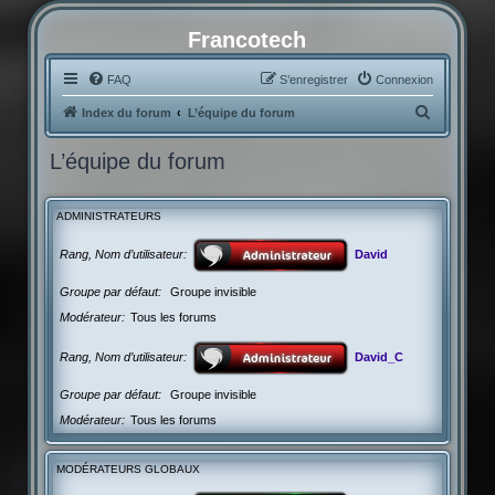
Francotech
FAQ
S’enregistrer
Connexion
R
Index du forum
L’équipe du forum
e
L’équipe du forum
c
h
ADMINISTRATEURS
e
r
Rang, Nom d’utilisateur
David
c
Groupe par défaut
Groupe invisible
h
Modérateur
Tous les forums
e
r
Rang, Nom d’utilisateur
David_C
Groupe par défaut
Groupe invisible
Modérateur
Tous les forums
MODÉRATEURS GLOBAUX