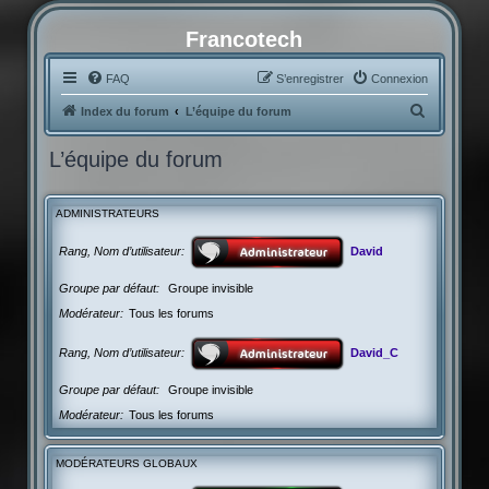
Francotech
FAQ
S’enregistrer
Connexion
R
Index du forum
L’équipe du forum
e
L’équipe du forum
c
h
ADMINISTRATEURS
e
r
Rang, Nom d’utilisateur
David
c
Groupe par défaut
Groupe invisible
h
Modérateur
Tous les forums
e
r
Rang, Nom d’utilisateur
David_C
Groupe par défaut
Groupe invisible
Modérateur
Tous les forums
MODÉRATEURS GLOBAUX