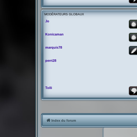
MODÉRATEURS GLOBAUX
Jo
Konicaman
marquis78
perri28
Tolli
Index du forum