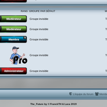
RANG
GROUPE PAR DÉFAUT
M
Groupe invisible
T
Groupe invisible
T
Groupe invisible
T
Groupe invisible
T
Groupe invisible
T
L’équipe du forum
Memb
The_Future by © FranckTH & Luca 2019