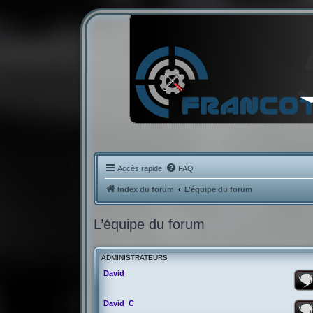
Accès rapide
FAQ
Index du forum
L’équipe du forum
L’équipe du forum
ADMINISTRATEURS
David
David_C