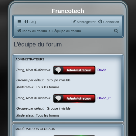
Francotech
FAQ
S’enregistrer
Connexion
R
Index du forum
L’équipe du forum
e
L’équipe du forum
c
h
ADMINISTRATEURS
e
r
Rang, Nom d’utilisateur
David
c
Groupe par défaut
Groupe invisible
h
Modérateur
Tous les forums
e
r
Rang, Nom d’utilisateur
David_C
Groupe par défaut
Groupe invisible
Modérateur
Tous les forums
MODÉRATEURS GLOBAUX