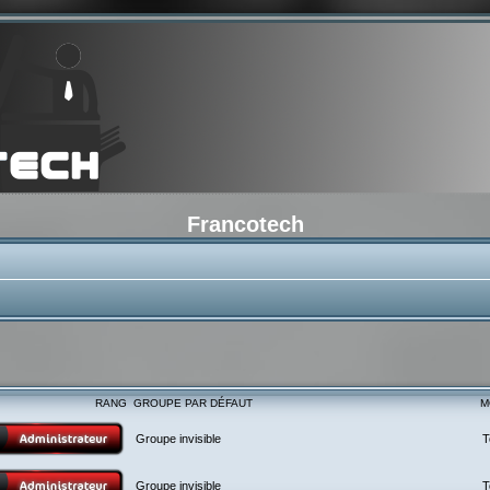
Francotech
RANG
GROUPE PAR DÉFAUT
M
Groupe invisible
T
Groupe invisible
T