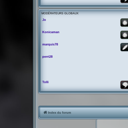
MODÉRATEURS GLOBAUX
Jo
Konicaman
marquis78
perri28
Tolli
Index du forum