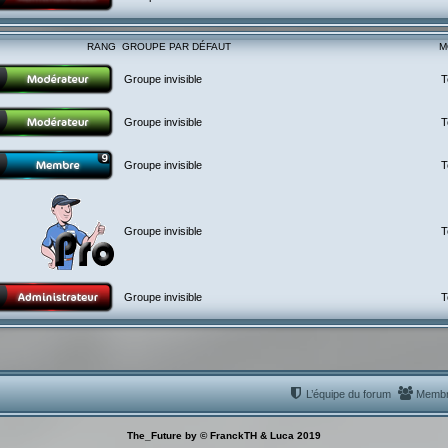
RANG
GROUPE PAR DÉFAUT
M
Groupe invisible
T
Groupe invisible
T
Groupe invisible
T
Groupe invisible
T
Groupe invisible
T
L’équipe du forum
Memb
The_Future by © FranckTH & Luca 2019