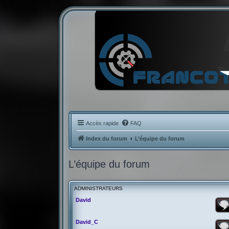
Accès rapide
FAQ
Index du forum
L’équipe du forum
L’équipe du forum
ADMINISTRATEURS
David
David_C