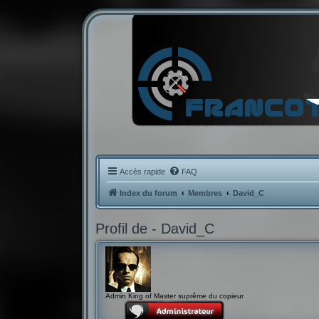
Accès rapide
FAQ
Index du forum
Membres
David_C
Profil de - David_C
Admin King of Master suprême du copieur