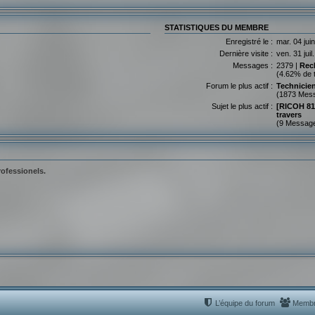
STATISTIQUES DU MEMBRE
Enregistré le :
mar. 04 jui
Dernière visite :
ven. 31 jui
Messages :
2379 |
Rec
(4.62% de 
Forum le plus actif :
Technicie
(1873 Mes
Sujet le plus actif :
[RICOH 81
travers
(9 Messag
rofessionels.
L’équipe du forum
Memb