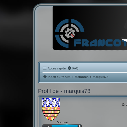
Accès rapide
FAQ
Index du forum
Membres
marquis78
Profil de - marquis78
Gro
Doctorat