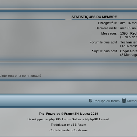
STATISTIQUES DU MEMBRE
Enregistré le :
dim. 16 ma
Dernière visite :
mer. 05 ao
Messages :
1390 |
Rec
(2.70% de 
Forum le plus actif :
Technicie
(1216 Mes
Sujet le plus actif :
Copies bi
(8 Messag
ut interresser la communauté
L’équipe du forum
Memb
The_Future by © FranckTH & Luca 2019
Développé par
phpBB
® Forum Software © phpBB Limited
Traduit par
phpBB-fr.com
Confidentialité
|
Conditions