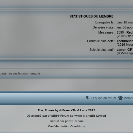
STATISTIQUES DU MEMBRE
Enregistré le :
dim. 16 ma
Dernière visite :
jeu. 06 aoû
Messages :
1390 |
Rec
(2.70% de 
Forum le plus actif :
Technicie
(1216 Mes
Sujet le plus actif :
canon GP
(8 Messag
ut interresser la communauté
L’équipe du forum
Memb
The_Future by © FranckTH & Luca 2019
Développé par
phpBB
® Forum Software © phpBB Limited
Traduit par
phpBB-fr.com
Confidentialité
|
Conditions