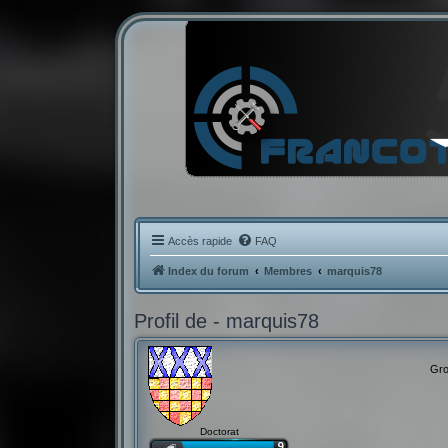
Accès rapide
FAQ
Index du forum
Membres
marquis78
Profil de - marquis78
Gro
Doctorat