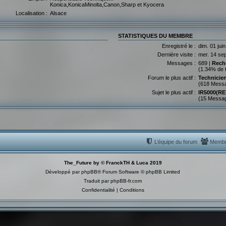
Konica,KonicaMinolta,Canon,Sharp et Kyocera
Localisation :
Alsace
STATISTIQUES DU MEMBRE
Enregistré le :
dim. 01 jui
Dernière visite :
mer. 14 se
Messages :
689 |
Rech
(1.34% de 
Forum le plus actif :
Technicie
(618 Mess
Sujet le plus actif :
IR5000(R
(15 Messa
L’équipe du forum
Memb
The_Future by © FranckTH & Luca 2019
Développé par
phpBB
® Forum Software © phpBB Limited
Traduit par
phpBB-fr.com
Confidentialité
|
Conditions