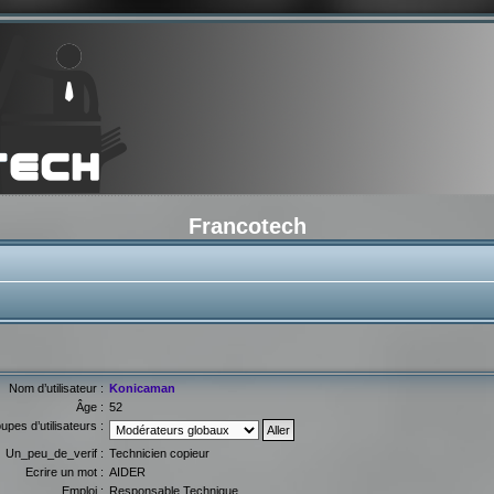
Francotech
Nom d’utilisateur :
Konicaman
Âge :
52
upes d’utilisateurs :
Un_peu_de_verif :
Technicien copieur
Ecrire un mot :
AIDER
Emploi :
Responsable Technique...