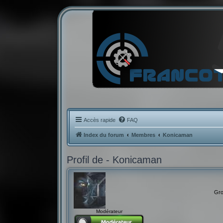
Accès rapide
FAQ
Index du forum
Membres
Konicaman
Profil de - Konicaman
Gro
Modérateur