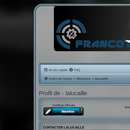
Accès rapide
FAQ
Index du forum
Membres
lalucaille
Profil de - lalucaille
Certificat d'Etude
Gro
CONTACTER LALUCAILLE