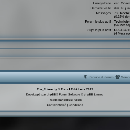
Enregistré le :
ven. 22 avr
Dernière visite :
dim. 16 jui
Messages :
78 |
Reche
(0.15% de 
Forum le plus actif :
Technicie
(54 Messa
Sujet le plus actif :
CLC1130 
(4 Messag
L’équipe du forum
Memb
The_Future by © FranckTH & Luca 2019
Développé par
phpBB
® Forum Software © phpBB Limited
Traduit par
phpBB-fr.com
Confidentialité
|
Conditions