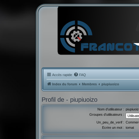
Accès rapide
FAQ
Index du forum
Membres
piupiuoizo
Profil de - piupiuoizo
Nom d’utilisateur :
piupiuoiz
Groupes d’utilisateurs :
Un_peu_de_verif :
Commerci
Ecrire un mot :
tomat