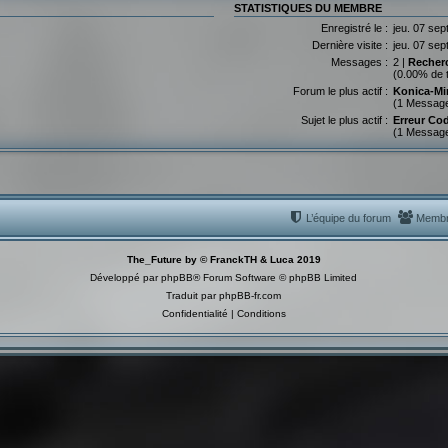
STATISTIQUES DU MEMBRE
Enregistré le :
jeu. 07 sep
Dernière visite :
jeu. 07 sep
Messages :
2 |
Recher
(0.00% de 
Forum le plus actif :
Konica-Mi
(1 Messag
Sujet le plus actif :
Erreur Co
(1 Messag
L’équipe du forum
Memb
The_Future by © FranckTH & Luca 2019
Développé par
phpBB
® Forum Software © phpBB Limited
Traduit par
phpBB-fr.com
Confidentialité
|
Conditions