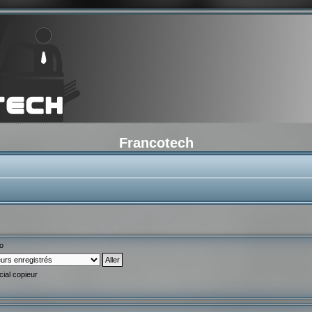
Francotech
o
al copieur