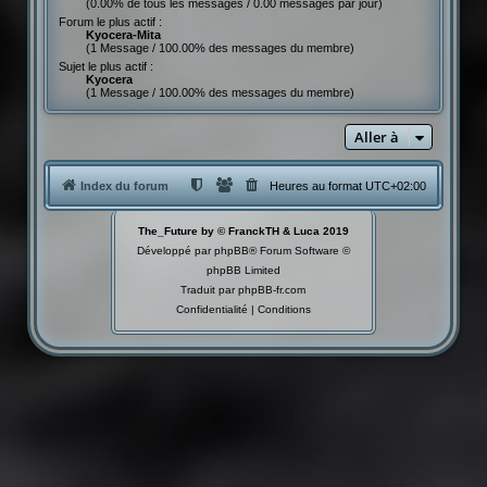
(0.00% de tous les messages / 0.00 messages par jour)
Forum le plus actif :
Kyocera-Mita
(1 Message / 100.00% des messages du membre)
Sujet le plus actif :
Kyocera
(1 Message / 100.00% des messages du membre)
Aller à
Index du forum
Heures au format
UTC+02:00
The_Future by © FranckTH & Luca 2019
Développé par
phpBB
® Forum Software ©
phpBB Limited
Traduit par
phpBB-fr.com
Confidentialité
|
Conditions