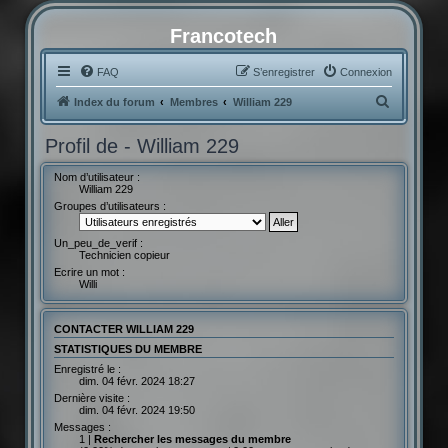
Francotech
FAQ
S’enregistrer
Connexion
R
Index du forum
Membres
William 229
e
Profil de - William 229
c
h
Nom d’utilisateur :
William 229
e
Groupes d’utilisateurs :
r
Un_peu_de_verif :
c
Technicien copieur
h
Ecrire un mot :
Willi
e
r
CONTACTER WILLIAM 229
STATISTIQUES DU MEMBRE
Enregistré le :
dim. 04 févr. 2024 18:27
Dernière visite :
dim. 04 févr. 2024 19:50
Messages :
1 |
Rechercher les messages du membre