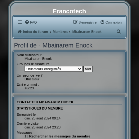
Francotech
FAQ
S’enregistrer
Connexion
R
Index du forum
Membres
Mbainarem Enock
e
Profil de - Mbainarem Enock
c
h
Nom d’utilisateur :
Mbainarem Enock
e
Groupes d’utilisateurs :
r
Un_peu_de_verif :
c
Utilisateur
h
Ecrire un mot :
suc23
e
r
CONTACTER MBAINAREM ENOCK
STATISTIQUES DU MEMBRE
Enregistré le :
dim. 25 août 2024 09:14
Dernière visite :
dim. 25 août 2024 23:23
Messages :
1 |
Rechercher les messages du membre