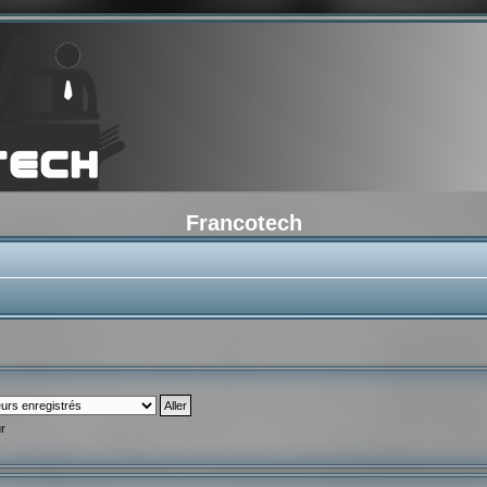
Francotech
ur