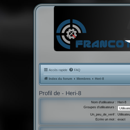
Accès rapide
FAQ
Index du forum
Membres
Heri-8
Profil de - Heri-8
Nom d’utilisateur :
Heri-8
Groupes d’utilisateurs :
Un_peu_de_verif :
Utilisate
Ecrire un mot :
exact