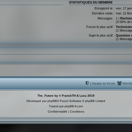
STATISTIQUES DU MEMBRE
Enregistré le :
ven. 17 jan
Dernière visite :
mar. 11 fév
Messages :
1 |
Recher
(0.00% de 
Forum le plus actif :
Technicie
(1 Messag
Sujet le plus actif :
Question 
(1 Messag
L’équipe du forum
Memb
The_Future by © FranckTH & Luca 2019
Développé par
phpBB
® Forum Software © phpBB Limited
Traduit par
phpBB-fr.com
Confidentialité
|
Conditions