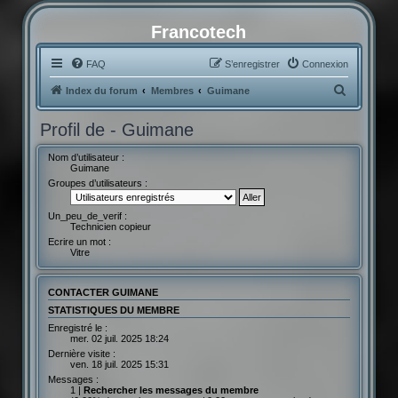
Francotech
FAQ
S’enregistrer
Connexion
R
Index du forum
Membres
Guimane
e
Profil de - Guimane
c
h
Nom d’utilisateur :
Guimane
e
Groupes d’utilisateurs :
r
Un_peu_de_verif :
c
Technicien copieur
h
Ecrire un mot :
Vitre
e
r
CONTACTER GUIMANE
STATISTIQUES DU MEMBRE
Enregistré le :
mer. 02 juil. 2025 18:24
Dernière visite :
ven. 18 juil. 2025 15:31
Messages :
1 |
Rechercher les messages du membre