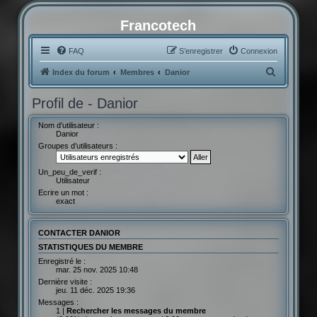
Francotech
FAQ
S’enregistrer
Connexion
R
Index du forum
Membres
Danior
e
Profil de - Danior
c
h
Nom d’utilisateur :
Danior
e
Groupes d’utilisateurs :
r
Un_peu_de_verif :
c
Utilisateur
h
Ecrire un mot :
exact
e
r
CONTACTER DANIOR
STATISTIQUES DU MEMBRE
Enregistré le :
mar. 25 nov. 2025 10:48
Dernière visite :
jeu. 11 déc. 2025 19:36
Messages :
1 |
Rechercher les messages du membre