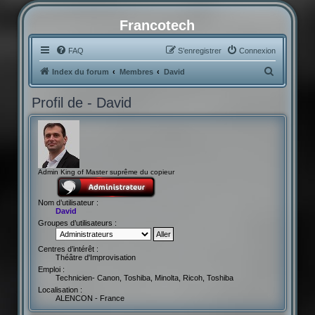
Francotech
FAQ
S’enregistrer
Connexion
R
Index du forum
Membres
David
e
Profil de - David
c
h
e
r
Admin King of Master suprême du copieur
c
h
Nom d’utilisateur :
e
David
Groupes d’utilisateurs :
r
Centres d’intérêt :
Théâtre d'Improvisation
Emploi :
Technicien- Canon, Toshiba, Minolta, Ricoh, Toshiba
Localisation :
ALENCON - France