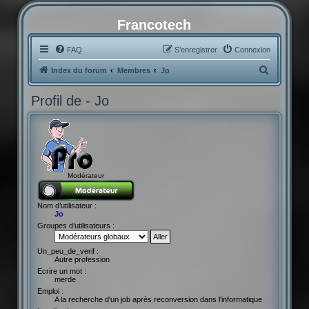
Francotech
FAQ
S’enregistrer
Connexion
R
Index du forum
Membres
Jo
e
Profil de - Jo
c
h
e
r
c
Modérateur
h
e
Nom d’utilisateur :
Jo
r
Groupes d’utilisateurs :
Un_peu_de_verif :
Autre profession
Ecrire un mot :
merde
Emploi :
A la recherche d'un job après reconversion dans l'informatique