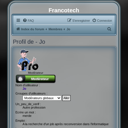
Francotech
FAQ
S’enregistrer
Connexion
R
Index du forum
Membres
Jo
e
Profil de - Jo
c
h
e
r
c
Modérateur
h
e
Nom d’utilisateur :
Jo
r
Groupes d’utilisateurs :
Un_peu_de_verif :
Autre profession
Ecrire un mot :
merde
Emploi :
A la recherche d'un job après reconversion dans l'informatique