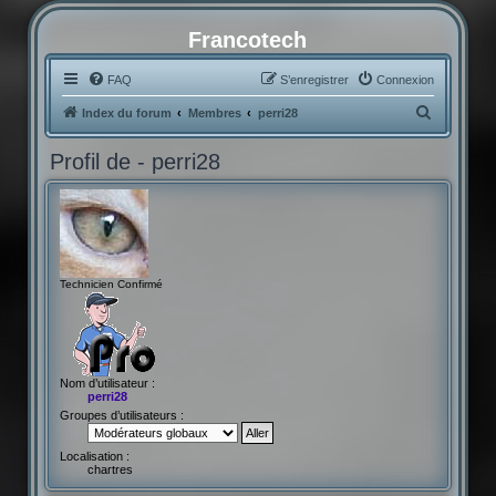
Francotech
FAQ
S’enregistrer
Connexion
R
Index du forum
Membres
perri28
e
Profil de - perri28
c
h
e
r
c
Technicien Confirmé
h
e
r
Nom d’utilisateur :
perri28
Groupes d’utilisateurs :
Localisation :
chartres