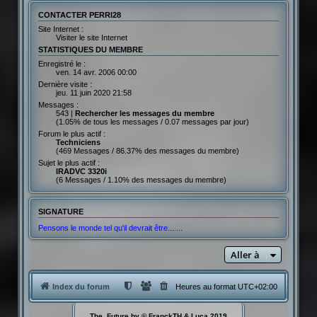
CONTACTER PERRI28
Site Internet :
Visiter le site Internet
STATISTIQUES DU MEMBRE
Enregistré le :
ven. 14 avr. 2006 00:00
Dernière visite :
jeu. 11 juin 2020 21:58
Messages :
543 |
Rechercher les messages du membre
(1.05% de tous les messages / 0.07 messages par jour)
Forum le plus actif :
Techniciens
(469 Messages / 86.37% des messages du membre)
Sujet le plus actif :
IRADVC 3320i
(6 Messages / 1.10% des messages du membre)
SIGNATURE
Pensons le monde tel qu'il devrait être.......
Aller à
Index du forum
Heures au format
UTC+02:00
The_Future by © FranckTH & Luca 2019