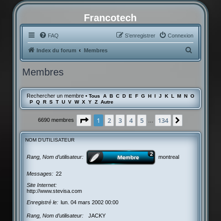
Francotech
FAQ
S’enregistrer
Connexion
R
Index du forum
Membres
e
Membres
c
h
Rechercher un membre
•
Tous
A
B
C
D
E
F
G
H
I
J
K
L
M
N
O
e
P
Q
R
S
T
U
V
W
X
Y
Z
Autre
r
Page
1
sur
134
1
2
3
4
5
134
Suivante
6690 membres
…
c
h
NOM D’UTILISATEUR
e
r
Rang, Nom d’utilisateur
montreal
Messages
22
Site Internet
http://www.stevisa.com
Enregistré le
lun. 04 mars 2002 00:00
Rang, Nom d’utilisateur
JACKY