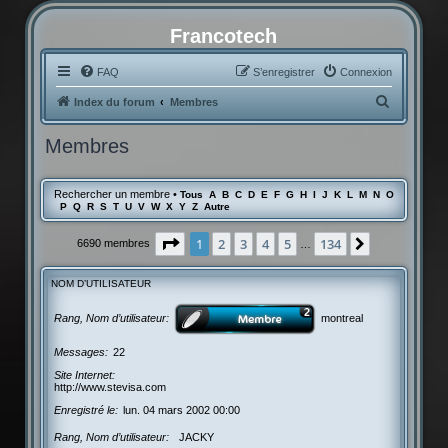
Francotech
FAQ
S’enregistrer
Connexion
R
Index du forum
Membres
e
Membres
c
h
Rechercher un membre
•
Tous
A
B
C
D
E
F
G
H
I
J
K
L
M
N
O
e
P
Q
R
S
T
U
V
W
X
Y
Z
Autre
r
Page
1
sur
134
1
2
3
4
5
134
Suivante
6690 membres
…
c
h
NOM D’UTILISATEUR
e
r
Rang, Nom d’utilisateur
montreal
Messages
22
Site Internet
http://www.stevisa.com
Enregistré le
lun. 04 mars 2002 00:00
Rang, Nom d’utilisateur
JACKY