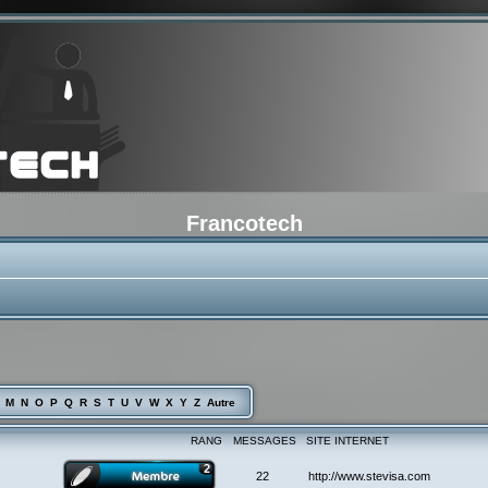
Francotech
M
N
O
P
Q
R
S
T
U
V
W
X
Y
Z
Autre
RANG
MESSAGES
SITE INTERNET
22
http://www.stevisa.com