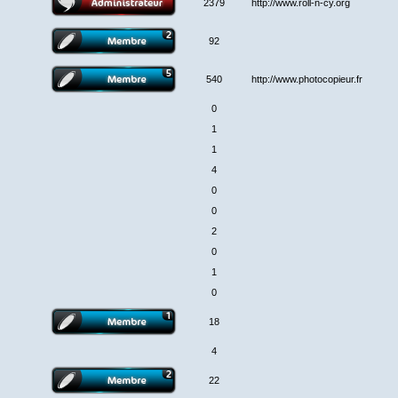
2379
http://www.roll-n-cy.org
92
540
http://www.photocopieur.fr
0
1
1
4
0
0
2
0
1
0
18
4
22