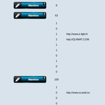
8
63
1
0
1
http://www.e-light.fr
2
http://QUIMAT.COM
1
1
0
1
0
0
100
1
0
http://www.scandi.se
0
0