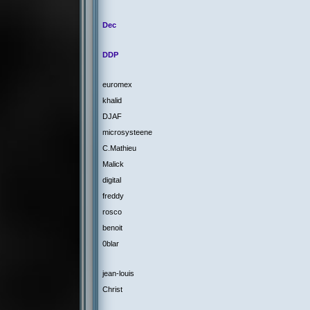
Dec
DDP
euromex
khalid
DJAF
microsysteene
C.Mathieu
Malick
digital
freddy
rosco
benoit
0blar
jean-louis
Christ