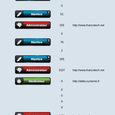
0
51
155
http://www.francotech.net
0
78
2
265
3107
http://www.francotech.net
0
http://delta.systeme.fr
0
0
0
0