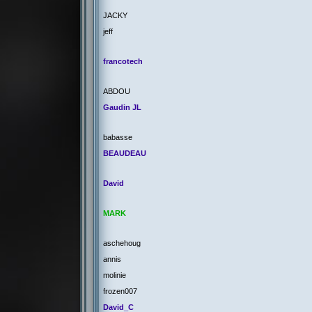
JACKY
jeff
francotech
ABDOU
Gaudin JL
babasse
BEAUDEAU
David
MARK
aschehoug
annis
molinie
frozen007
David_C