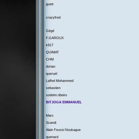
guett
crazyfred
Gégé
F.GAROUX
k917
QUIMAT
CHM
dorian
queruel
Lafhel Mohammed
sebastien
sodeim.ribeiro
BITJOGA EMMANUEL
Marc
Scandi
Alain Feussi Noukague
quenard