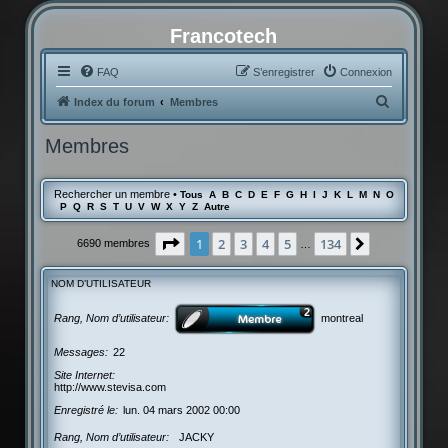
Francotech
FAQ
S’enregistrer
Connexion
R
Index du forum
Membres
e
Membres
c
h
Rechercher un membre
•
Tous
A
B
C
D
E
F
G
H
I
J
K
L
M
N
O
e
P
Q
R
S
T
U
V
W
X
Y
Z
Autre
r
Page
1
sur
134
1
2
3
4
5
134
Suivante
6690 membres
…
c
h
NOM D’UTILISATEUR
e
r
Rang, Nom d’utilisateur
montreal
Messages
22
Site Internet
http://www.stevisa.com
Enregistré le
lun. 04 mars 2002 00:00
Rang, Nom d’utilisateur
JACKY